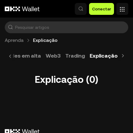
Pular para o conteúdo principal
Conectar
Aprenda
Explicação
vidades em alta
Web3
Trading
Explicação
Glo
Explicação (0)