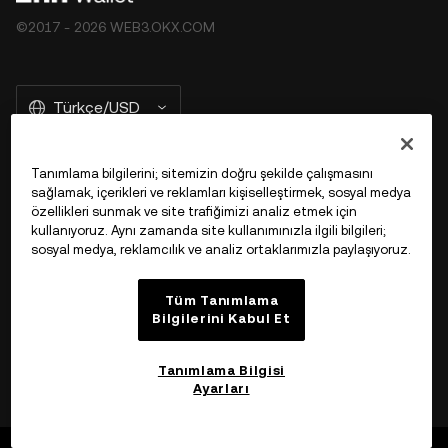
©2017 - 2026 WEB3.OKX.COM
Türkçe/USD
Tanımlama bilgilerini; sitemizin doğru şekilde çalışmasını
sağlamak, içerikleri ve reklamları kişiselleştirmek, sosyal medya
OKX Web3 Hakkında Daha Fazla Bilgi
özellikleri sunmak ve site trafiğimizi analiz etmek için
kullanıyoruz. Aynı zamanda site kullanımınızla ilgili bilgileri;
sosyal medya, reklamcılık ve analiz ortaklarımızla paylaşıyoruz.
Ürün
Tüm Tanımlama
Destek
Bilgilerini Kabul Et
Tanımlama Bilgisi
Ayarları