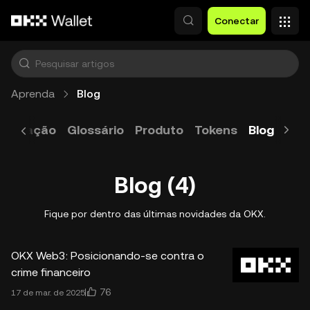
Pular para o conteúdo principal
Conectar
Aprenda
Blog
xplicação
Glossário
Produto
Tokens
Blog
Des
Blog (4)
Fique por dentro das últimas novidades da OKX.
OKX Web3: Posicionando-se contra o
crime financeiro
76
17 de mar. de 2025