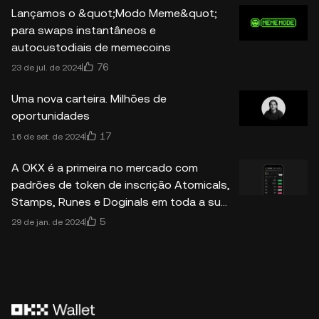
Lançamos o &quot;Modo Meme&quot;
para swaps instantâneos e
autocustodiais de memecoins
76
23 de jul. de 2024
Uma nova carteira. Milhões de
oportunidades
17
16 de set. de 2024
A OKX é a primeira no mercado com
padrões de token de inscrição Atomicals,
Stamps, Runes e Doginals em toda a sua
carteira Web3 e Mercado
5
29 de jan. de 2024