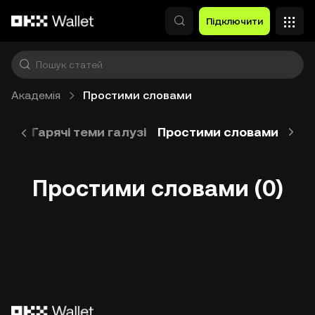
Перейти до основного вмісту
Підключити
Академія
Простими словами
лог
Гарячі теми галузі
Простими словами
Зап
Простими словами (0)