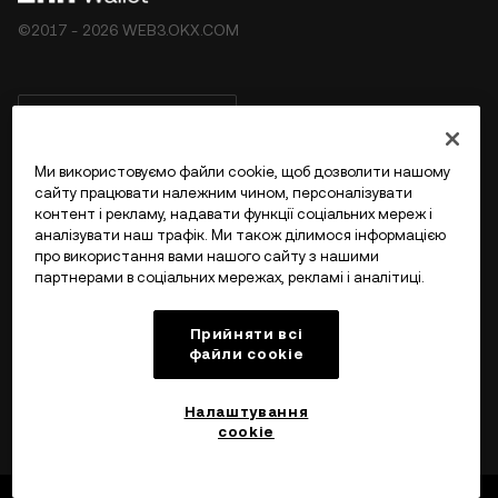
©2017 - 2026 WEB3.OKX.COM
Українська/USD
Ми використовуємо файли cookie, щоб дозволити нашому
сайту працювати належним чином, персоналізувати
контент і рекламу, надавати функції соціальних мереж і
Більше про OKX Web3
аналізувати наш трафік. Ми також ділимося інформацією
про використання вами нашого сайту з нашими
партнерами в соціальних мережах, рекламі і аналітиці.
Продукт
Прийняти всі
Підтримка
файли сookie
Налаштування
cookie