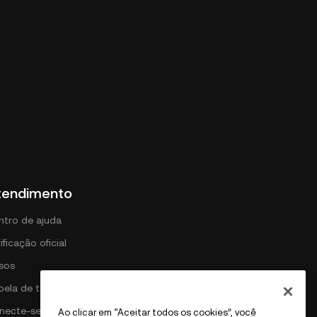
tendimento
ntro de ajuda
ificação oficial
isos
bela de tarifas DEX
necte-se com a OKX
Ao clicar em “Aceitar todos os cookies”, você