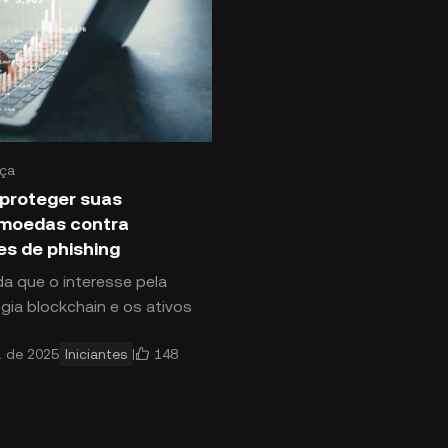
ça
proteger suas
omoedas contra
s de phishing
a que o interesse pela
gia blockchain e os ativos
s cresce, também cresce a
148
l. de 2025
Iniciantes
de ataques cibernéticos.
essas ameaças,