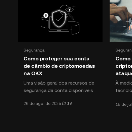
Segurança
Seguran
Como proteger sua conta
Como 
de câmbio de criptomoedas
cript
na OKX
ataque
Uma visão geral dos recursos de
À medid
segurança da conta disponíveis
tecnolo
para os usuários da OKX A
digitai
19
26 de ago. de 2025
15 de ju
segurança dos fundos e ativos
ameaça 
dos usuários é a prioridade pri
Entre 