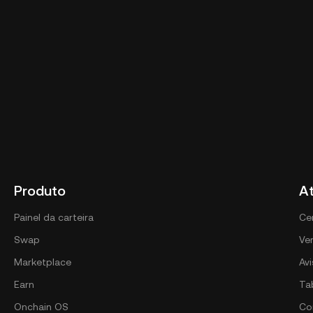
Produto
A
Painel da carteira
Ce
Swap
Ver
Marketplace
Av
Earn
Ta
Onchain OS
Co