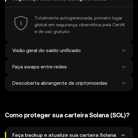
Totalmente autogerenciada, primeiro lugar
global em segurança cibernética pela CertiK
e de uso gratuito
Visão geral do saldo unificado
Faça swaps entre redes
Veja todos os saldos em mais de 100 chains
em um só lugar
Descoberta abrangente de criptomoedas
Faça swaps e pontes entre ativos em
diferentes redes em uma única transação.
Obtenha os melhores preços para tokens e
Descubra e faça swap de mais de 1 milhão
NFTs de 500 corretoras descentralizadas e
de criptomoedas diferentes, com uma
38 mercados.
Como proteger sua carteira Solana (SOL)?
média de 120.000 novas moedas
adicionadas semanalmente.
Faça backup e atualize sua carteira Solana