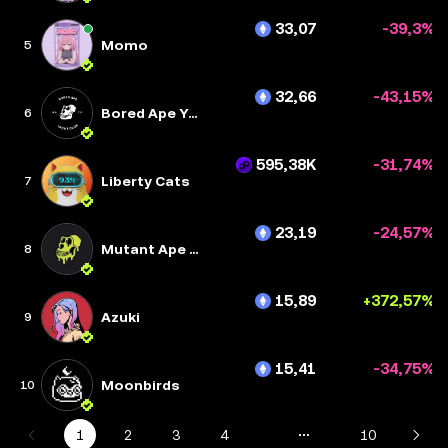
33,07
-39,3%
Momo
5
32,66
-43,15%
Bored Ape Yacht Club
6
595,38K
-31,74%
Liberty Cats
7
23,19
-24,57%
Mutant Ape Yacht Club
8
15,89
+372,57%
Azuki
9
15,41
-34,75%
Moonbirds
10
1
2
3
4
10