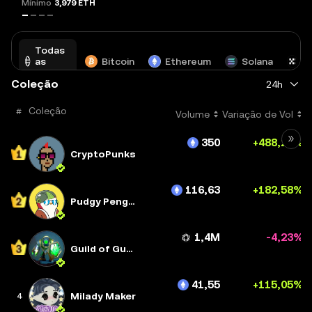
Mínimo
3,979 ETH
Todas
X
as
Bitcoin
Ethereum
Solana
La
redes
Coleção
24h
#
Coleção
Volume
Variação de Vol
350
+488,23%
CryptoPunks
116,63
+182,58%
Pudgy Penguins
1,4M
-4,23%
Guild of Guardians Heroes
41,55
+115,05%
Milady Maker
4