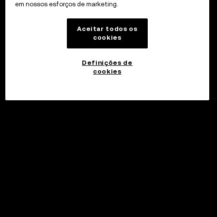
em nossos esforços de marketing.
Aceitar todos os
cookies
Definições de
cookies
©2017 - 2026 WEB3.OKX.COM
Português (Brasil)/USD