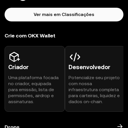
Ver mais em Classificações
Crie com OKX Wallet
Criador
Desenvolvedor
Uma plataforma focada
Potencialize seu projeto
no criador, equipada
com nossa
para emissão, lista de
infraestrutura completa
permissões, airdrop e
para carteiras, liquidez e
assinaturas.
dados on-chain.
Drops