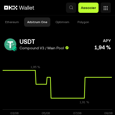
Aller au contenu principal
Associer
Ethereum
Arbitrum One
Optimism
Polygon
USDT
APY
1,94 %
Compound V3 / Main Pool