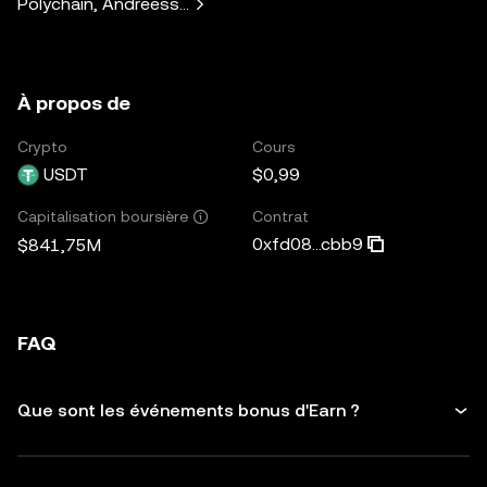
Polychain, Andreessen Horowitz, Paradigm, Bain Capital V
À propos de
Crypto
Cours
USDT
$0,99
Contrat
Capitalisation boursière
0xfd08...cbb9
$841,75M
FAQ
Que sont les événements bonus d'Earn ?