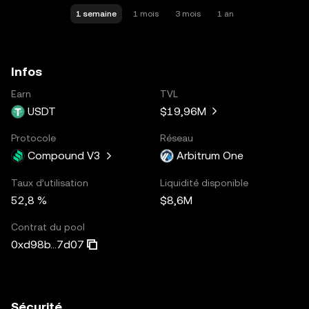
1 semaine
1 mois
3 mois
1 an
Infos
Earn
TVL
USDT
$19,96M
Protocole
Réseau
Compound V3
Arbitrum One
Taux d’utilisation
Liquidité disponible
52,8 %
$8,6M
Contrat du pool
0xd98b...7d07
Sécurité