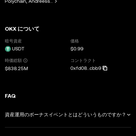
Polychain, Andreessen Horowitz, Paradigm, Bain Capital V
OKX について
暗号資産
価格
USDT
$0.99
コントラクト
時価総額
0xfd08...cbb9
$838.25M
FAQ
資産運用のボーナスイベントとはどういうものですか？