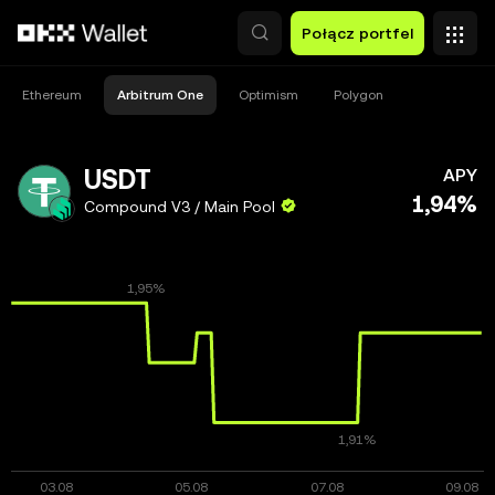
Przejdź do głównej treści
Połącz portfel
Ethereum
Arbitrum One
Optimism
Polygon
USDT
APY
1,94%
Compound V3 / Main Pool