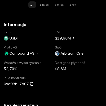
1T
1 mies.
3 mies.
1 rok
Informacje
Earn
TVL
USDT
$19,96M
Protokół
Sieć
Compound V3
Arbitrum One
Wskaźnik wykorzystania
Dostępna płynność
52,79%
$8,6M
Pula kontraktu
0xd98b...7d07
Bezpieczeństwo