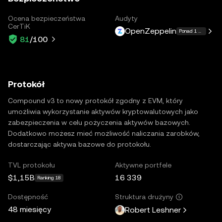
Ocena bezpieczeństwa
Audyty
CerTiK
OpenZeppelin
Ponad 1 więcej
81
/100
Protokół
Compound v3 to nowy protokół zgodny z EVM, który
umożliwia wykorzystanie aktywów kryptowalutowych jako
zabezpieczenia w celu pożyczenia aktywów bazowych.
Dodatkowo możesz mieć możliwość naliczania zarobków,
dostarczając aktywa bazowe do protokołu.
TVL protokołu
Aktywne portfele
$1,15B
16 339
Ranking 18
Dostępność
Struktura drużyny
48 miesięcy
Robert Leshner