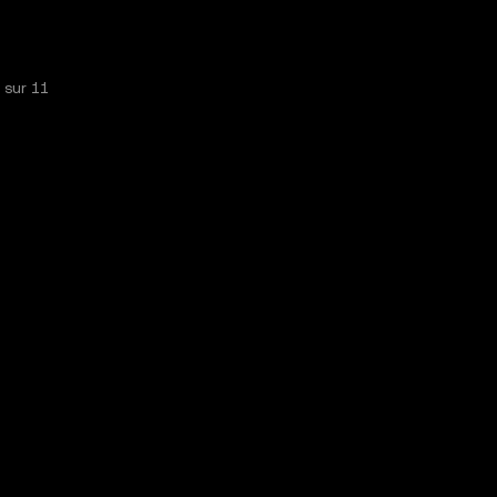
s sur
11