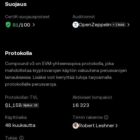
Suojaus
CertiK-suojauspisteet
Auditoinnit
OpenZeppelin
81
/100
+ 1 lisää
Protokolla
Compound v3 on EVM-yhteensopiva protokolla, joka
mahdollistaa kryptovarojen käytön vakuutena perusvarojen
lainauksessa. Lisäksi voit kerryttää tuloja tarjoamalla
protokollalle perusvaroja.
Protokollan TVL
Aktiiviset lompakot
$1,15B
16 323
Sijoitus: 18
Käyttöaika
Tiimin rakenne
48 kuukautta
Robert Leshner
Tukija: