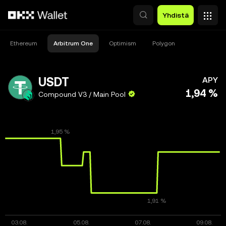
Siirry pääsisältöön
Yhdistä
Ethereum
Arbitrum One
Optimism
Polygon
USDT
APY
1,94 %
Compound V3 / Main Pool