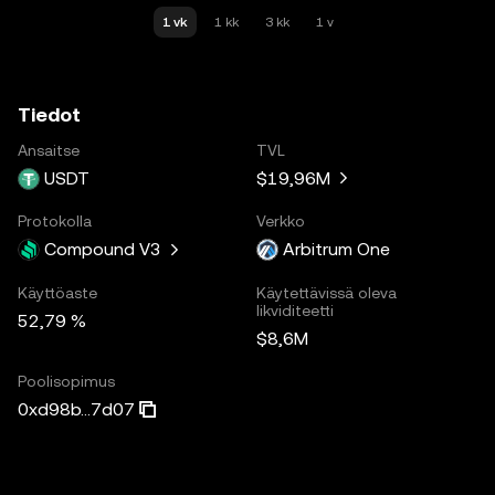
1 vk
1 kk
3 kk
1 v
Tiedot
Ansaitse
TVL
USDT
$19,96M
Protokolla
Verkko
Compound V3
Arbitrum One
Käyttöaste
Käytettävissä oleva
likviditeetti
52,79 %
$8,6M
Poolisopimus
0xd98b...7d07