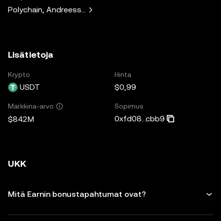
Polychain, Andreessen Horowitz, Paradigm, Bain Capital V
Lisätietoja
Krypto
Hinta
USDT
$0,99
Sopimus
Markkina-arvo
0xfd08...cbb9
$842M
UKK
Mitä Earnin bonustapahtumat ovat?