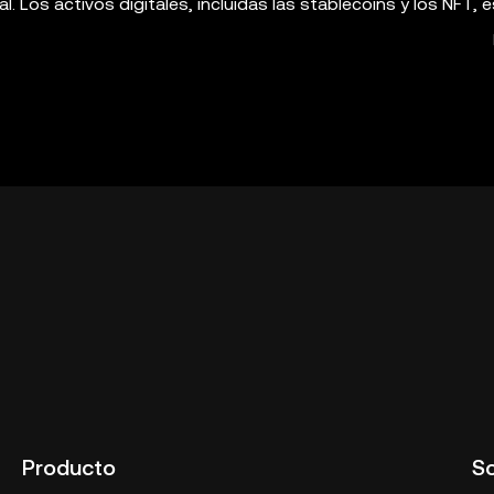
cal. Los activos digitales, incluidas las stablecoins y los NFT, 
 grado de riesgo y pueden llegar a perder todo su valor. Consu
 o el holding de activos digitales son adecuados para ti. La O
e autocustodia que te permite descubrir e interactuar con las
sobre dichas plataformas ni es responsable de estos servicio
iones. La OKX Web3 Wallet y sus servicios adicionales no so
 servicio del ecosistema de OKX Web3](
https://web3.okx.com
rvicio del ecosistema de OKX Web3").
Producto
S