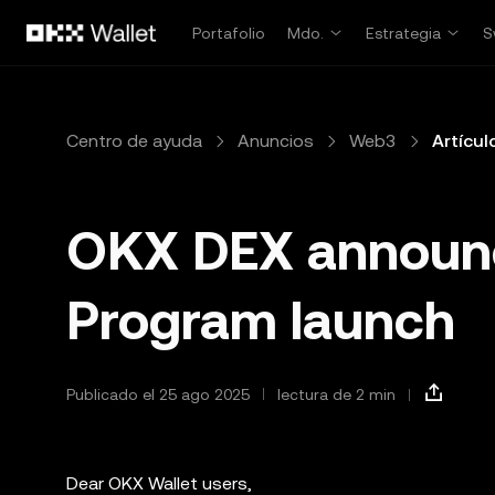
Saltar al contenido principal
Portafolio
Mdo.
Estrategia
S
Centro de ayuda
Anuncios
Web3
Artícul
OKX DEX announc
Program launch
Publicado el 25 ago 2025
lectura de 2 min
Dear OKX Wallet users,