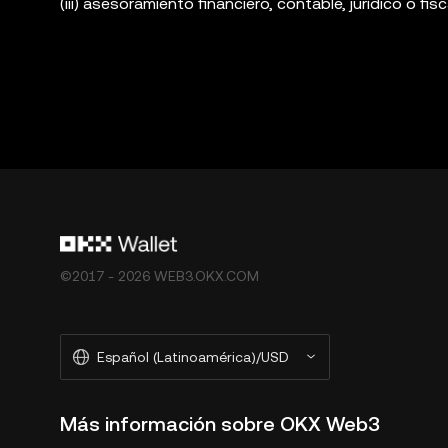
(iii) asesoramiento financiero, contable, jurídico o fis
sujetos a la volatilidad del mercado, implican un alto
asesor jurídico, fiscal o de inversiones si el trading
Wallet es solo un servicio de software de billetera d
plataformas de terceros, y no tiene ningún control 
productos no están disponibles en determinadas reg
de OKX Exchange y están sujetos a los [términos de
web3-ecosystem-terms-of-service
"Términos de se
©2017 - 2026 WEB3.OKX.COM
Español (Latinoamérica)/USD
Más información sobre OKX Web3