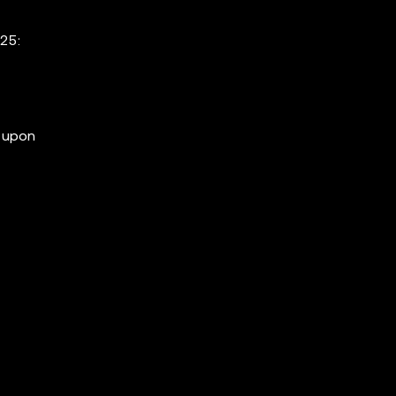
025:
d upon