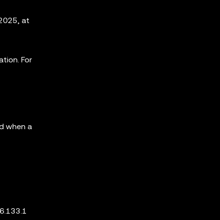
2025, at
ation. For
id when a
 6.133.1