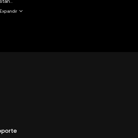
están
lta a tu
Expandir
KX Web3
s. Algunos
n ofertas
/help/okx-
oporte