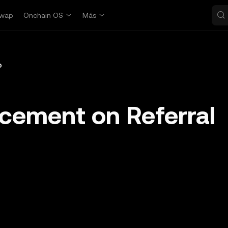
wap
Onchain OS
Más
o
ement on Referral