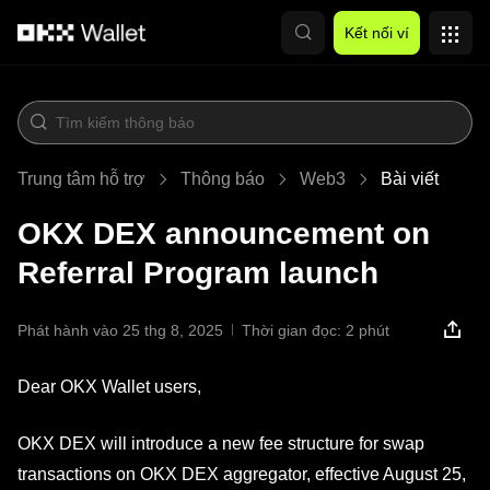
Chuyển đến nội dung chính
Kết nối ví
Trung tâm hỗ trợ
Thông báo
Web3
Bài viết
OKX DEX announcement on
Referral Program launch
Phát hành vào 25 thg 8, 2025
Thời gian đọc: 2 phút
Dear OKX Wallet users,
OKX DEX will introduce a new fee structure for swap
transactions on OKX DEX aggregator, effective August 25,