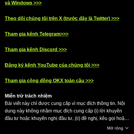
và Windows >>>
Theo dõi chúng tôi trên X (trước đây là Twitter) >>>
Tham gia kênh Telegram>>>
Tham gia kênh Discord >>>
Đăng ký kênh YouTube của chúng tôi >>>
Tham gia cộng đồng OKX toàn cầu >>>
Miễn trừ trách nhiệm
Bài viết này chỉ được cung cấp vì mục đích thông tin. Nội
dung này không nhằm mục đích cung cấp (i) lời khuyên
đầu tư hoặc khuyến nghị đầu tư, (ii) đề nghị, kêu gọi hoặc
khuyến khích mua, bán hoặc nắm giữ tài sản kỹ thuật số,
Mở rộng
hoặc (iii) lời khuyên về tài chính, kế toán, pháp lý hoặc