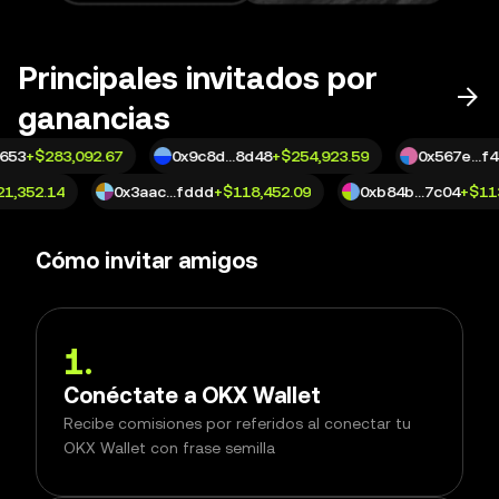
Principales invitados por
ganancias
653
+
$283,092.67
0x9c8d...8d48
+
$254,923.59
0x567e...f4
121,352.14
0x3aac...fddd
+
$118,452.09
0xb84b...7c04
+
$1
Cómo invitar amigos
1
.
Conéctate a OKX Wallet
Recibe comisiones por referidos al conectar tu
OKX Wallet con frase semilla