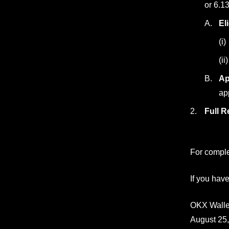
or 6.13
Eli
Ap
ap
Full R
For comple
If you hav
OKX Walle
August 25