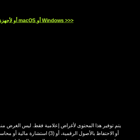
نزِّل تطبيق OKX للأجهزة العاملة بنظام iOS أو Android أو لأجهزة الكمبيوتر العاملة بنظام macOS أو Windows >>>
أو الاحتفاظ بالأصول الرقمية، أو 