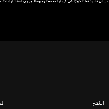
وص ما إذا كان التداول أو الاحتفاظ بالأصول الرقمية مناسبًا لك أم لا. محفظة
باكتشاف منصات الطرف الثالث والتفاعل معها، وليس لها أي سيطرة
عنها. لا تُقدّم جميع منتجاتنا في كل المناطق. تجدر الإشارة إلى أنَّ محفظة Web3
) "شروط خدمة نظام OKX Web3 المُتكامِل")
terms-of-service
المُنتَج
الد