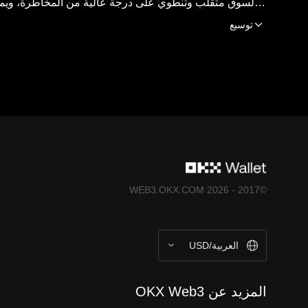
الشؤون قانونية/الضرائب/الاستثمار لديك بخص
توسيع
مجرد خدمة برمجية لمحفظة الحفظ الذاتي تسمح لك 
منصات الطرف الثالث ولا تتحمل المسؤولية 
https://web3.okx.com/help/okx-web3-
المُلحقة بها لا تُقدَّم من منصَّة OKX للتداوُل وتخضع لشروط خدمة نظام OKX Web3 المُتكامِل (
©2017 - 2026 WEB3.OKX.COM
العربية/USD
المزيد عن OKX Web3