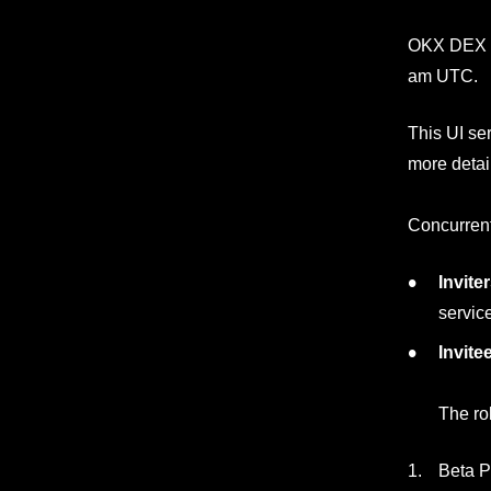
OKX DEX wi
am UTC.
This UI ser
more detai
Concurrent
Inviter
service
Invite
The ro
Beta P