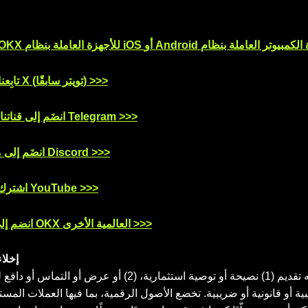
تابِعنا على منصَّة X (تويتر سابقًا) >>>
انضَم إلى قناتنا على تطبيق Telegram >>>
انضَم إلى مُخدِّمنا على Discord >>>
اشترك بقناتنا على YouTube >>>
انضم إلى مجتمعات OKX العالمية الأخرى >>>
إخلا
يتم توفير هذا المحتوى لأغراض إعلامية فقط. ليس الغرض منه تقديم (1) نصيحة أو توصية استثمارية، (2)
(3) استشارة مالية أو محاسبية أو قانونية أو ضريبية. تخضع الأصول الرقمية، بما فيها العملات 