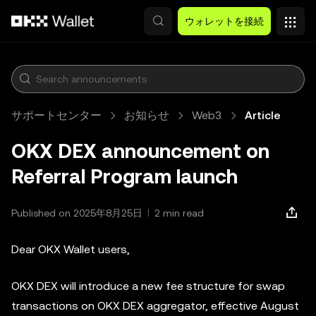
メインコンテンツへスキップ
ウォレットを接続
サポートセンター
お知らせ
Web3
Article
OKX DEX announcement on
Referral Program launch
Published on 2025年8月25日
2 min read
Dear OKX Wallet users,
OKX DEX will introduce a new fee structure for swap
transactions on OKX DEX aggregator, effective August