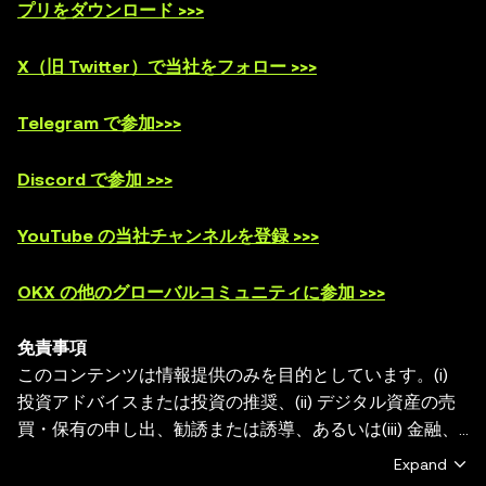
プリをダウンロード >>>
X（旧 Twitter）で当社をフォロー >>>
Telegram で参加>>>
Discord で参加 >>>
YouTube の当社チャンネルを登録 >>>
OKX の他のグローバルコミュニティに参加 >>>
免責事項
このコンテンツは情報提供のみを目的としています。(i)
投資アドバイスまたは投資の推奨、(ii) デジタル資産の売
買・保有の申し出、勧誘または誘導、あるいは(iii) 金融、
会計、法務、または税務のアドバイスを提供するものでは
Expand
ありません。デジタル資産（ステーブルコインやNFTを含