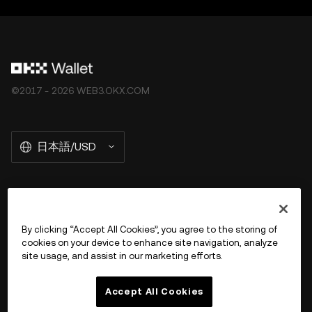
む）は、市場変動の影響を受け、高いリスクが伴い、価値
が失われる恐れもあります。デジタル資産の取引や保有が
ご自身に適しているかどうかについてのご質問は、法務・
税務・投資の専門家にご相談ください。OKX Web3 ウォ
レットは、サードパーティプラットフォームを見つけ、や
©2017 - 2026 WEB3.OKX.COM
り取りすることを可能にするセルフカストディウォレット
ソフトウェアサービスに過ぎず、そのようなサードパーテ
ィプラットフォームのサービスを管理することはなく、責
日本語/USD
任を負うものではありません。すべての製品がすべての地
域で提供されているわけではありません。OKX Web3 ウ
ォレットとそれに付随するサービスは OKX 取引所が提供
するものではなく、[OKX Web3 Ecosystem Terms of
OKX Web3 の詳細を見る
Service](
https://web3.okx.com/help/okx-web3-
By clicking “Accept All Cookies”, you agree to the storing of
ecosystem-terms-of-service"OKX
Web3 Ecosystem
cookies on your device to enhance site navigation, analyze
商品
site usage, and assist in our marketing efforts.
Terms of Service") に従っています。
サポート
Accept All Cookies