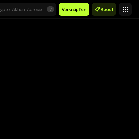
/
Verknüpfen
Boost