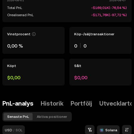
Total PnL
-$169,01K
(
-76,54 %
)
Orealiserad PnL
-$171,76K
(
-97,72 %
)
Vinstprocent
Köp-/säljtransaktioner
0,00 %
0
0
Köpt
Sålt
$0,00
$0,00
PnL-analys
Historik
Portfölj
Utvecklart
Senaste PnL
Aktiva positioner
USD
/
SOL
Solana