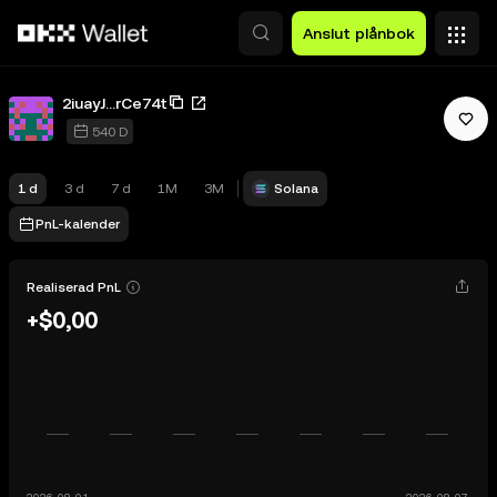
Hoppa till huvudinnehåll
Anslut plånbok
2iuayJ...rCe74t
540 D
1 d
3 d
7 d
1M
3M
Solana
PnL-kalender
Realiserad PnL
+$0,00