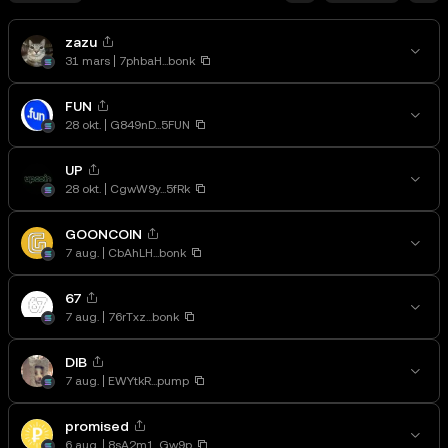
zazu
31 mars
7phbaH...bonk
FUN
28 okt.
G849nD...5FUN
UP
28 okt.
CgwW9y...5fRk
GOONCOIN
7 aug.
CbAhLH...bonk
67
7 aug.
76rTxz...bonk
DIB
7 aug.
EWYtkR...pump
promised
6 aug.
8sA2m1...Gw9p