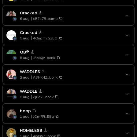
Cracked
6 aug.
eE7a7B...pump
Cracked
5 aug.
4Qngjm...YzEG
GB₱
5 aug.
J5MXjV...bonk
WADDLES
2 aug.
ASHK4Z...bonk
WADDLE
2 aug.
3j8c7i...bonk
boop
1 aug.
JCmFFt...Eifq
HOMELESS
1 aug.
4w8jVn...bonk