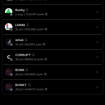
Bucky
1 aug.
7hZmPP...bonk
LIGMA
31 juli
G5n26A...bonk
sirius
31 juli
6aZj6Q...jups
CORRUPT
30 juli
BM8J1Q...bonk
BONK
29 juli
8rXhMR...bonk
BONKT
29 juli
4vWH7Y...bonk