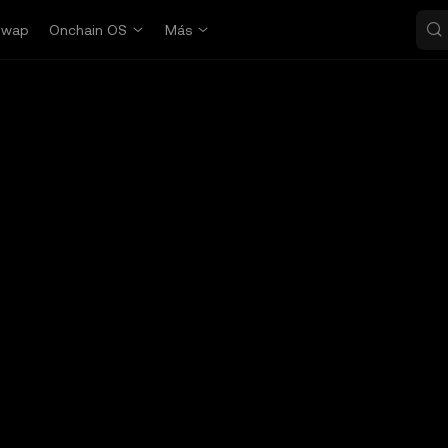
Swap
Onchain OS
Más