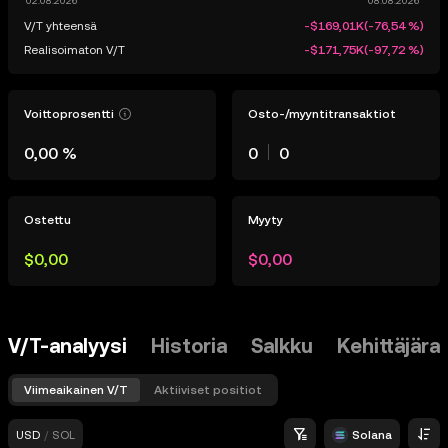
V/T yhteensä
-$169,01K
(
-76,54 %
)
Realisoimaton V/T
-$171,75K
(
-97,72 %
)
Voittoprosentti
Osto-/myyntitransaktiot
0,00 %
0
0
Ostettu
Myyty
$0,00
$0,00
V/T-analyysi
Historia
Salkku
Kehittäjära
Viimeaikainen V/T
Aktiiviset positiot
USD
/
SOL
Solana