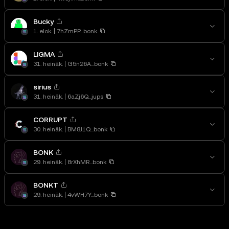
Bucky
1. elok.
7hZmPP...bonk
LIGMA
31. heinäk.
G5n26A...bonk
sirius
31. heinäk.
6aZj6Q...jups
CORRUPT
30. heinäk.
BM8J1Q...bonk
BONK
29. heinäk.
8rXhMR...bonk
BONKT
29. heinäk.
4vWH7Y...bonk