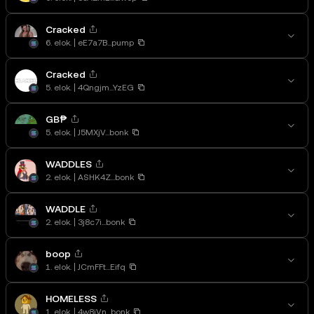
Cracked
6. elok.
eE7a7B...pump
Cracked
5. elok.
4Qngjm...YzEG
GB₱
5. elok.
J5MXjV...bonk
WADDLES
2. elok.
ASHK4Z...bonk
WADDLE
2. elok.
3j8c7i...bonk
boop
1. elok.
JCmFFt...Eifq
HOMELESS
1. elok.
4w8jVn...bonk