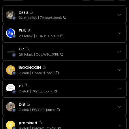
zazu
31. maalisk.
7phbaH...bonk
FUN
28. lokak.
G849nD...5FUN
UP
28. lokak.
CgwW9y...5fRk
GOONCOIN
7. elok.
CbAhLH...bonk
67
7. elok.
76rTxz...bonk
DIB
7. elok.
EWYtkR...pump
promised
6. elok.
8sA2m1...Gw9p