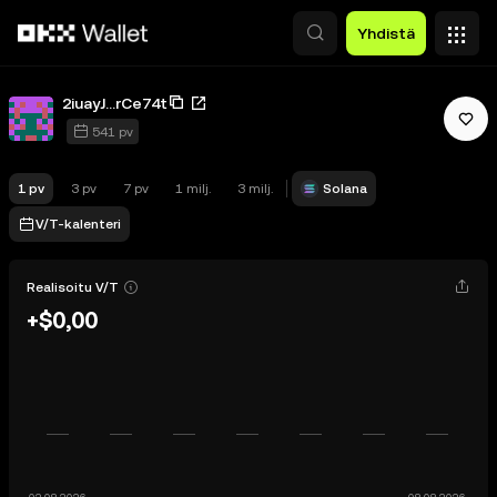
Siirry pääsisältöön
Yhdistä
2iuayJ...rCe74t
541 pv
1 pv
3 pv
7 pv
1 milj.
3 milj.
Solana
V/T-kalenteri
Realisoitu V/T
+$0,00