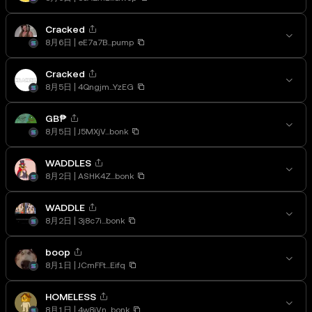
Cracked
8月6日
eE7a7B...pump
Cracked
8月5日
4Qngjm...YzEG
GB₱
8月5日
J5MXjV...bonk
WADDLES
8月2日
ASHK4Z...bonk
WADDLE
8月2日
3j8c7i...bonk
boop
8月1日
JCmFFt...Eifq
HOMELESS
8月1日
4w8jVn...bonk