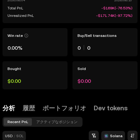
Total PnL
-$169K
(
-76.53%
)
Unrealized PnL
-$171.74K
(
-97.72%
)
Win rate
Buy/Sell transactions
0.00%
0
0
Bought
Sold
$0.00
$0.00
分析
履歴
ポートフォリオ
Dev tokens
Recent PnL
アクティブなポジション
USD
/
SOL
Solana