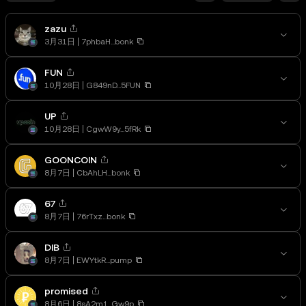
zazu
3月31日
7phbaH...bonk
FUN
10月28日
G849nD...5FUN
UP
10月28日
CgwW9y...5fRk
GOONCOIN
8月7日
CbAhLH...bonk
67
8月7日
76rTxz...bonk
DIB
8月7日
EWYtkR...pump
promised
8月6日
8sA2m1...Gw9p