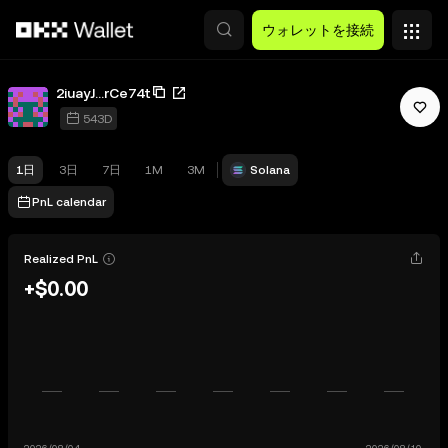
メインコンテンツへスキップ
ウォレットを接続
2iuayJ...rCe74t
543D
1日
3日
7日
1M
3M
Solana
PnL calendar
Realized PnL
+$0.00