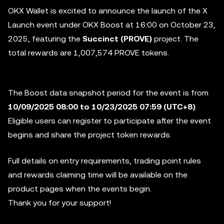
OKX Wallet is excited to announce the launch of the X
Launch event under OKX Boost at 16:00 on October 23,
2025, featuring the
Succinct (PROVE)
project. The
total rewards are
1,007,574
PROVE tokens.
The Boost data snapshot period for the event is from
10/09/2025 08:00 to 10/23/2025 07:59 (UTC+8)
.
Eligible users can register to participate after the event
begins and share the project token rewards.
Full details on entry requirements, trading point rules
and rewards claiming time will be available on the
product pages when the events begin.
Thank you for your support!