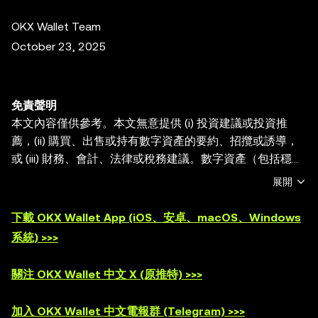
OKX Wallet Team
October 23, 2025
免責聲明
本文內容僅供參考。本文無意提供 (i) 投資建議或投資推
薦，(ii) 購買、出售或持有數字資產的要約、招攬或誘導，
或 (iii) 財務、會計、法律或稅務建議。數字資產（包括穩定
幣和 NFT）受市場波動影響， 涉及高風險，並且可能會貶
展開
值。關於交易或持有數字資產是否適合您的相關問題，請諮
詢您的法律/稅務/投資專業人士。OKX Web3 錢包僅爲一種
下載 OKX Wallet App (iOS、安卓、macOS、Windows
自託管錢包軟件服務，讓您可以發現並與第三方平臺交互，
系統) >>>
OKX Web3 錢包無法控制此類第三方平臺的服務，也不對
其承擔任何責任。並非所有產品均在所有地區提供。OKX
關注 OKX Wallet 中文 X (原推特) >>>
Web3 錢包及其相關服務不是由 OKX 交易所提供的，並受
OKX Web3 生態系統服務條款
的約束。
加入 OKX Wallet 中文電報群 (Telegram) >>>