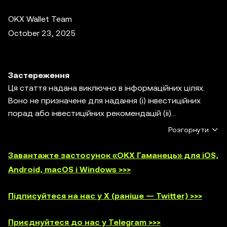
OKX Wallet Team
October 23, 2025
Застереження
Ця стаття надана виключно в інформаційних цілях.
Воно не призначене для надання (i) інвестиційних
порад або інвестиційних рекомендацій (ii)
пропозицій, заохочень або спонукань до купівлі,
Розгорнути
продажу або володіння цифровими активами або (iii)
фінансових, бухгалтерських, юридичних або
Завантажте застосунок «OKX Гаманець» для iOS,
податкових консультацій. Цифрові активи, у тому
Android, macOS і Windows >>>
числі стейблкоїни й NFT пов’язані з ринковою
волатильністю, високим ступенем ризику та можуть
Підписуйтеся на нас у X (раніше — Twitter) >>>
знизитись у ціні. Щоб визначитися, чи підходить вам
торгівля або володіння цифровими активами,
Приєднуйтеся до нас у Telegram >>>