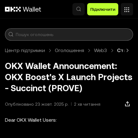
Перейти до основного вмісту
Підключити
Центр підтримки
Оголошення
Web3
Стаття
OKX Wallet Announcement:
OKX Boost's X Launch Projects
- Succinct (PROVE)
Опубліковано 23 жовт. 2025 р.
2 хв читання
Dear OKX Wallet Users: