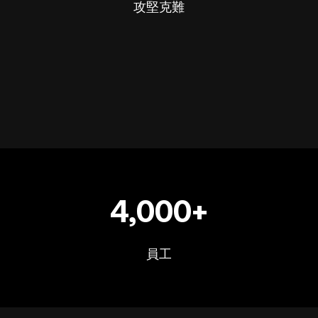
攻堅克難
4,000+
員工