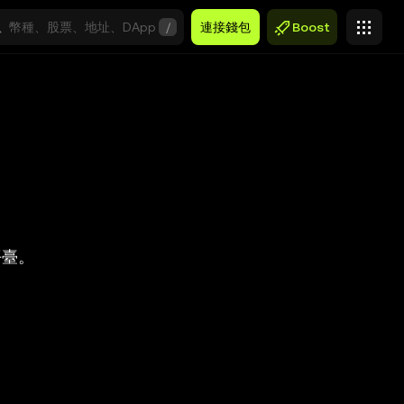
/
連接錢包
Boost
平臺。