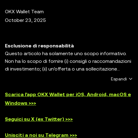
OKX Wallet Team
October 23, 2025
Esclusione di responsabilità
Questo articolo ha solamente uno scopo informativo.
Non ha lo scopo di fornire (i) consigli o raccomandazioni
di investimento; (ii) un'offerta o una sollecitazione
all'acquisto, la vendita o il possesso di asset digitali; o
Espandi
(iii) consigli di natura finanziaria, contabile, legale o
fiscale. Gli asset digitali, comprese le stablecoin e gli
Scarica l'app OKX Wallet per iOS, Android, macOS e
NFT, sono soggetti alla volatilità del mercato,
Windows >>>
comportano un alto grado di rischio, possono perdere
valore e persino diventare privi di valore. Ti invitiamo a
Seguici su X (ex Twitter) >>>
consultare il tuo consulente legale/fiscale/di
investimento per sapere se il trading o la detenzione di
Unisciti a noi su Telegram >>>