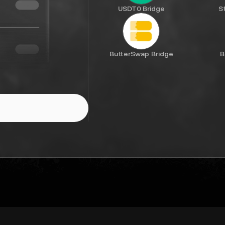
USDT0 Bridge
S
ButterSwap Bridge
B