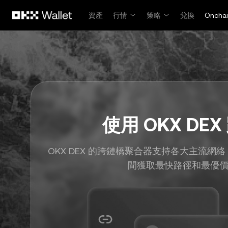
跳轉至主要內容
資產
行情
策略
兌換
Oncha
使用 OKX DEX
OKX DEX 的跨鏈橋聚合器支持各大主流網
間獲取最快路徑和最優