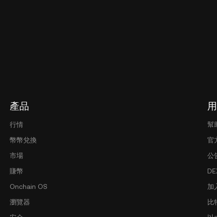
產品
用
行情
幫
幣幣兌換
官
市場
公
賺幣
D
Onchain OS
加
瀏覽器
比