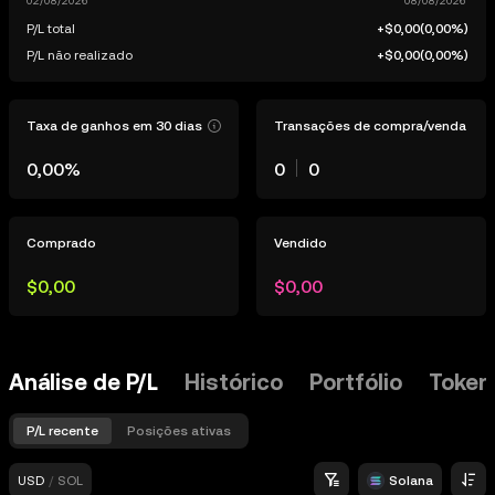
P/L total
+$0,00
(
0,00%
)
P/L não realizado
+$0,00
(
0,00%
)
Taxa de ganhos em 30 dias
Transações de compra/venda
0,00%
0
0
Comprado
Vendido
$0,00
$0,00
Análise de P/L
Histórico
Portfólio
Token
P/L recente
Posições ativas
USD
/
SOL
Solana