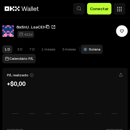
Pular para o conteúdo principal
Conectar
8ix5nU...LsaCEh
422d
1 D
3 D
7 D
1 meses
3 meses
Solana
Calendário P/L
P/L realizado
+$0,00