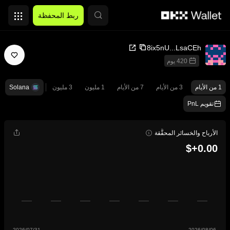
التخطي إلى المحتوى الأساسي
ربط المحفظة
8ix5nU...LsaCEh
420 يوم
1 من الأيام
3 من الأيام
7 من الأيام
1 مليون
3 مليون
Solana
تقويم PnL
الأرباح والخسائر المحقَّقة