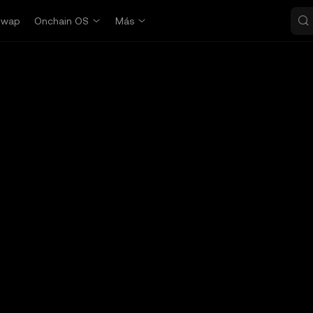
Swap
Onchain OS
Más