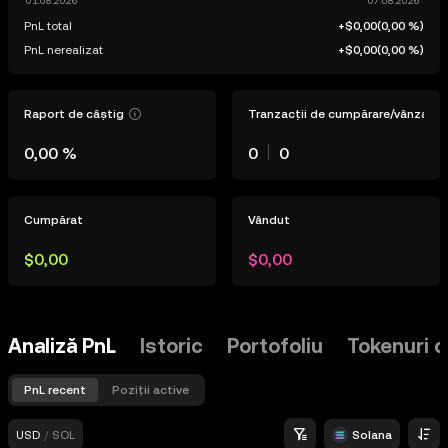
PnL total
+$0,00
(
0,00 %
)
PnL nerealizat
+$0,00
(
0,00 %
)
Raport de câștig
Tranzacții de cumpărare/vânzare
0,00 %
0
0
Cumpărat
Vândut
$0,00
$0,00
Analiză PnL
Istoric
Portofoliu
Tokenuri d
PnL recent
Poziții active
USD
/
SOL
Solana