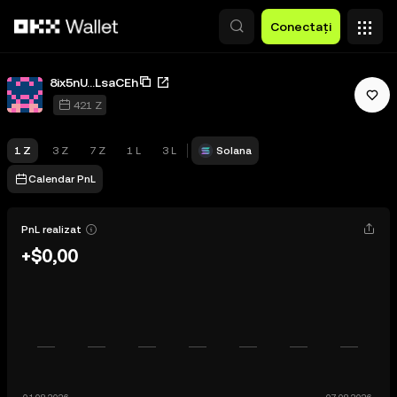
Săriți la conținutul principal
Conectați
8ix5nU...LsaCEh
421 Z
1 Z
3 Z
7 Z
1 L
3 L
Solana
Calendar PnL
PnL realizat
+$0,00