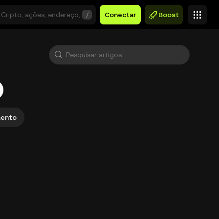
/
Conectar
Boost
mento