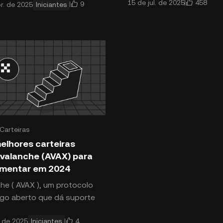
458
15 de jul. de 2025
9
r. de 2025
Iniciantes
tivos foram disruptivos no
os bastidores com a equi
 financeiro tradicional. A
ia oferece uma alternativa
e, poi
Carteiras
elhores carteiras
valanche (AVAX) para
imentar em 2024
 protocolo
go aberto que dá suporte
amento de aplicativos
4
. de 2025
Iniciantes
ralizados (DApps), teve