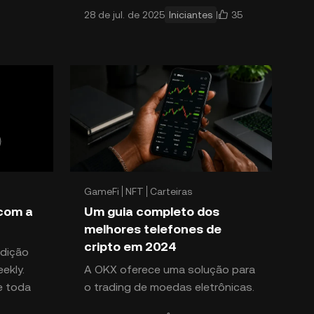
35
28 de jul. de 2025
Iniciantes
ível
criptoativos, mantendo-os
offline e longe de ataques
ciberné
GameFi
NFT
Carteiras
 com a
Um guia completo dos
melhores telefones de
cripto em 2024
edição
ekly.
A OKX oferece uma solução para
e toda
o trading de moedas eletrônicas.
onhecer
Trata-se de smartphones