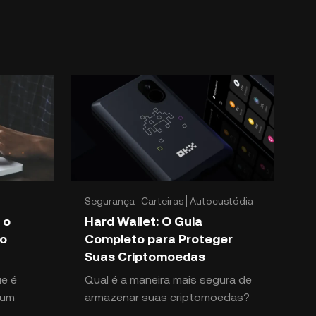
Segurança
Carteiras
Autocustódia
 o
Hard Wallet: O Guia
ão
Completo para Proteger
Suas Criptomoedas
ue é
Qual é a maneira mais segura de
 um
armazenar suas criptomoedas?
Uma hard wallet protege seus