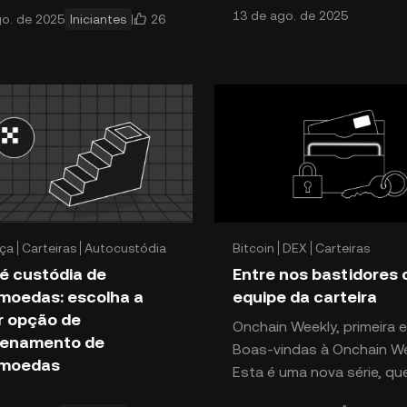
13 de ago. de 2025
26
go. de 2025
Iniciantes
moedas é um pouco como
digital? O token não fung
 em um vasto oceano de
provocou mudanças
lidades digitais, onde
significativas na
cilação na blockchain tr
ça
Carteiras
Autocustódia
Bitcoin
DEX
Carteiras
é custódia de
Entre nos bastidores
moedas: escolha a
equipe da carteira
r opção de
Onchain Weekly, primeira 
enamento de
Boas-vindas à Onchain We
omoedas
Esta é uma nova série, qu
il sobreestimar o quanto os
semana convida você a c