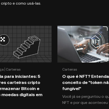
 cripto e como usá-las.
ça
Carteiras
Carteiras
a para iniciantes: 5
O que é NFT? Entenda
es carteiras cripto
conceito de "token n
rmazenar Bitcoin e
fungível"
 moedas digitais em
Você já se perguntou o q
NFT e por que aconteceu
ar em uma jornada com as
boom do ativo no mercado