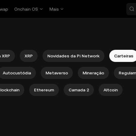
wap
Onchain OS
Mais
a XRP
XRP
Novidades da Pi Network
Carteiras
Autocustódia
Metaverso
Mineração
Regula
lockchain
Ethereum
Camada 2
Altcoin