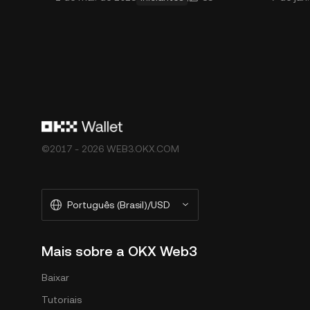
carteira é, na prática, o ponto de
um cres
partida p
©2017 - 2026 WEB3.OKX.COM
Português (Brasil)/USD
Mais sobre a OKX Web3
Baixar
Tutoriais