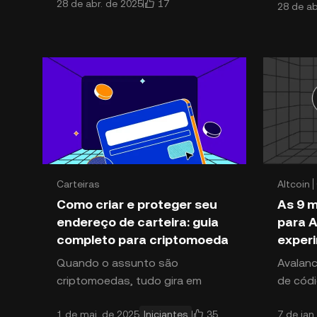
17
28 de abr. de 2025
28 de ab
reimaginada, seu destino para m
criptoa
sistema
indústr
atraent
Carteiras
Altcoin
Como criar e proteger seu
As 9 m
endereço de carteira: guia
para A
completo para criptomoeda
exper
Quando o assunto são
Avalanche ( AVAX ), um
criptomoedas, tudo gira em
de códi
torno de uma palavra-chave:
ao lanç
35
1 de mai. de 2025
Iniciantes
7 de jan
controle. E o endereço da sua
descent