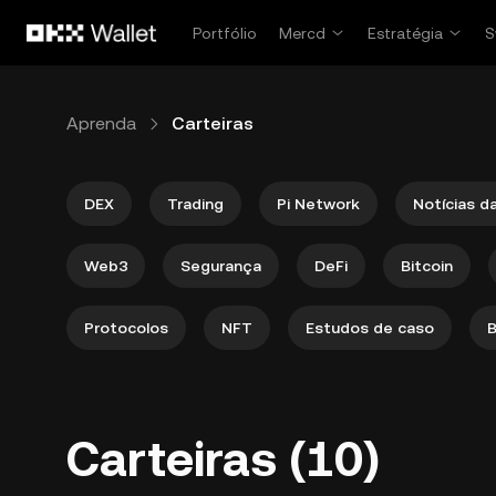
Pular para o conteúdo principal
Portfólio
Mercd
Estratégia
S
Aprenda
Carteiras
DEX
Trading
Pi Network
Notícias d
Web3
Segurança
DeFi
Bitcoin
Protocolos
NFT
Estudos de caso
B
Carteiras (10)