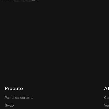
cimento significa
Produto
A
Painel da carteira
Ce
Swap
Ver