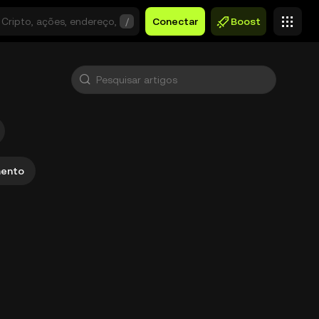
/
Conectar
Boost
mento