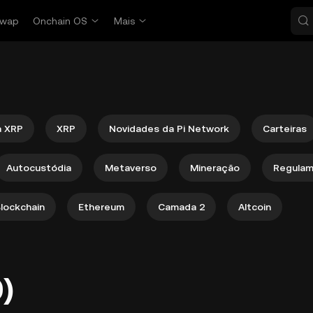
wap
Onchain OS
Mais
a XRP
XRP
Novidades da Pi Network
Carteiras
Autocustódia
Metaverso
Mineração
Regula
lockchain
Ethereum
Camada 2
Altcoin
)