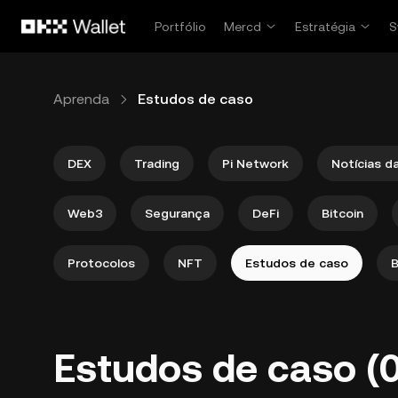
Pular para o conteúdo principal
Portfólio
Mercd
Estratégia
S
Aprenda
Estudos de caso
DEX
Trading
Pi Network
Notícias d
Web3
Segurança
DeFi
Bitcoin
Protocolos
NFT
Estudos de caso
B
Estudos de caso (0