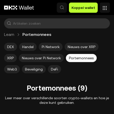
Overslaan naar hoofdinhoud
Koppel wallet
Learn
Portemonnees
DEX
Handel
Pi Network
Nieuws over XRP
XRP
Nieuws over Pi Network
Portemonnees
Web3
Beveiliging
DeFi
Portemonnees (9)
Leer meer over verschillende soorten crypto-wallets en hoe je
deze kunt gebruiken.