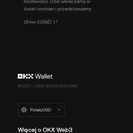
możliwości. Dziś wkraczamy w
świat onchain i przedstawiamy
nową wersję portfela OKX Wallet
17
28 kwi 2025
— Twoje miejsce dostępu do mili
©2017 - 2026 WEB3.OKX.COM
Polski/USD
Więcej o OKX Web3