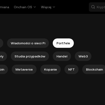
miana
Onchain OS
Więcej
Wiadomości o sieci Pi
Portfele
ły
Studia przypadków
Handel
Web3
oin
Metaverse
Kopanie
NFT
Blockchain