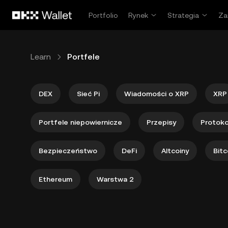
Przejdź do głównej treści
Portfolio
Rynek
Strategia
Za
Learn
Portfele
DEX
Sieć Pi
Wiadomości o XRP
XRP
Portfele niepowiernicze
Przepisy
Protoko
Bezpieczeństwo
DeFi
Altcoiny
Bitc
Ethereum
Warstwa 2