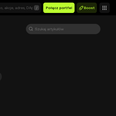
/
Połącz portfel
Boost