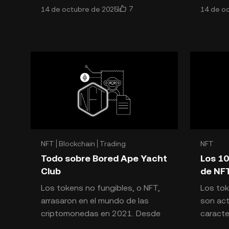
7
14 de octubre de 2025
14 de o
principios de 2023, el ChatGPT
muchos 
tomó al mundo por sorpresa,
espaci
ganar t
NFT
Blockchain
Trading
NFT
Todo sobre Bored Ape Yacht
Los 10
Club
de NFT
Los tokens no fungibles, o NFT,
Los tok
arrasaron en el mundo de las
son act
criptomonedas en 2021. Desde
caracte
entonces, hemos visto
permite