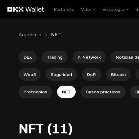
Saltar al contenido principal
Portafolio
Mdo.
Estrategia
S
Academia
NFT
DEX
Trading
Pi Network
Noticias d
Web3
Seguridad
DeFi
Bitcoin
Protocolos
NFT
Casos prácticos
B
NFT (11)