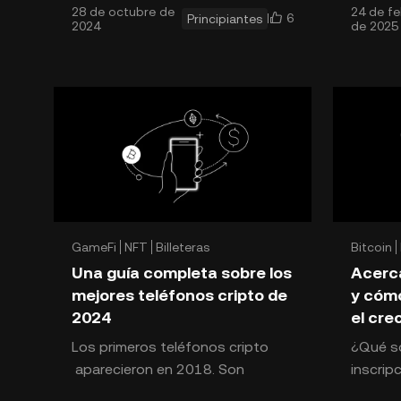
28 de octubre de
24 de fe
innumerables colecciones de NFT
propied
6
Principiantes
2024
de 2025
lanzad
mundo 
GameFi
NFT
Billeteras
Bitcoin
Una guía completa sobre los
Acerca
mejores teléfonos cripto de
y cóm
2024
el cre
Los primeros teléfonos cripto
¿Qué so
aparecieron en 2018. Son
inscrip
smartphones equipados con
potent