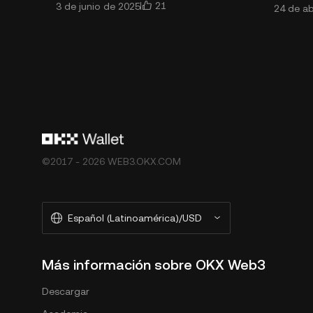
21
3 de junio de 2025
24 de ab
conectividad Web3, lo que
imágene
simplifica el acceso a la web
código 
descentraliz
©2017 - 2026 WEB3.OKX.COM
Español (Latinoamérica)/USD
Más información sobre OKX Web3
Descargar