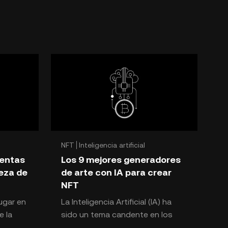
NFT
Inteligencia artificial
ientas
Los 9 mejores generadores
eza de
de arte con IA para crear
NFT
ugar en
La Inteligencia Artificial (IA) ha
e la
sido un tema candente en los
Durante
últimos años. También es una de