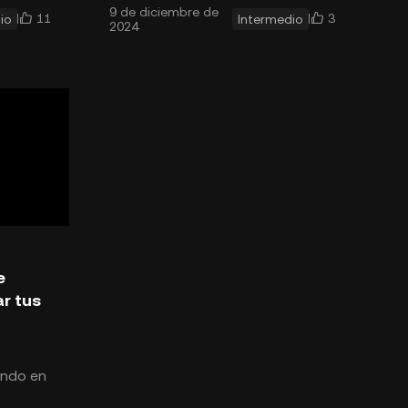
9 de diciembre de
s
un toque especial a tu colección
11
3
io
Intermedio
2024
RC-20
con artefactos digitales d
e
r tus
ando en
itcoin.