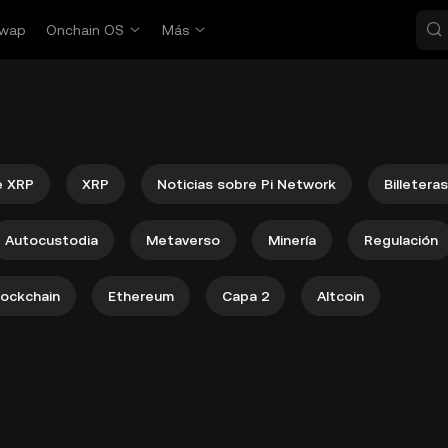
wap
Onchain OS
Más
e XRP
XRP
Noticias sobre Pi Network
Billeteras
Autocustodia
Metaverso
Minería
Regulación
lockchain
Ethereum
Capa 2
Altcoin