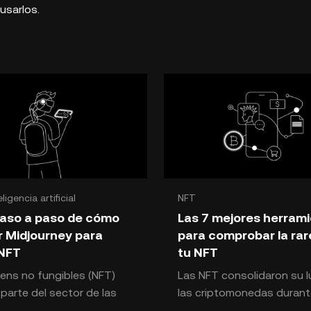
usarlos.
eligencia artificial
NFT
paso a paso de cómo
Las 7 mejores herram
ar Midjourney para
para comprobar la rar
 NFT
tu NFT
ens no fungibles (NFT)
Las NFT consolidaron su l
parte del sector de las
las criptomonedas durant
monedas desde hace
carrera alcista de 2021. 