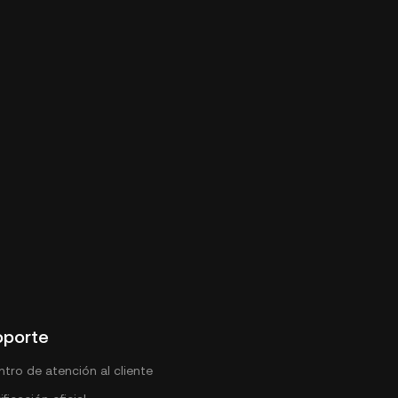
omienda
compl
oporte
tro de atención al cliente