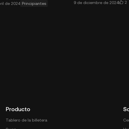
2
9 de diciembre de 2024
ril de 2024
Principiantes
s, videos, audio, texto y
Aunque el protocolo rec
directamente en una
ejecutar un nodo Bitcoin 
Producto
S
Tablero de la billetera
Cen