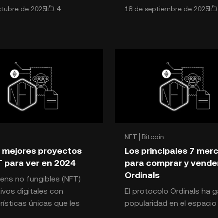
4
ctubre de 2025
18 de septiembre de 2025
años. Sin embargo, el
este periodo, el espacio d
o de los NFT empezó a
NFT experimentó un crec
NFT
Bitcoin
 mejores proyectos
Los principales 7 mer
 para ver en 2024
para comprar y vende
Ordinals
ens no fungibles (NFT)
ivos digitales con
El protocolo Ordinals ha 
rísticas únicas que les
popularidad en el espacio
n representar la
criptos, y algunos lo ven