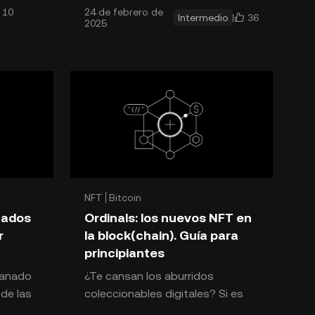
10
24 de febrero de
e las
las tecnologías emergentes que
36
Intermedio
2025
ha empezado a combinars
NFT
Bitcoin
cados
Ordinals: los nuevos NFT en
r
la block(chain). Guía para
principiantes
ganado
¿Te cansan los aburridos
 de las
coleccionables digitales? Si es
 como
así, es tu oportunidad de agregar