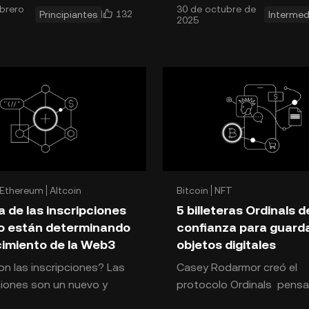
brero
30 de octubre de
ad de artículos en el
una forma de crear nuevo
132
Principiantes
Intermed
2025
real
protocolos y tokens B
Ethereum
Altcoin
Bitcoin
NFT
 de las inscripciones
5 billeteras Ordinals d
o están determinando
confianza para guarda
cimiento de la Web3
objetos digitales
n las inscripciones? Las
Casey Rodarmor creó el
ciones son un nuevo y
protocolo Ordinals pens
e método para almacenar
los operadores de nodos B