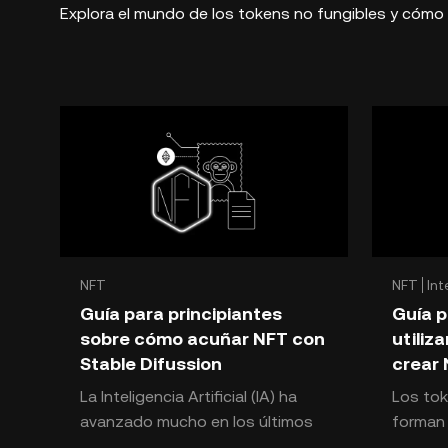
Explora el mundo de los tokens no fungibles y cómo 
NFT
NFT
Int
Guía para principiantes
Guía 
sobre cómo acuñar NFT con
utiliz
Stable Difussion
crear
La Inteligencia Artificial (IA) ha
Los tok
avanzado mucho en los últimos
forman 
años. A finales de 2022 y
cripto