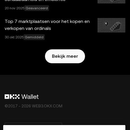
diensten zijn niet aangeboden door OKX Exchange en zijn
onderhevig aan de
20 nov 2025
Geavanceerd
Gebruikersvoorwaarden van het
OKX Web3-ecosysteem
.
Top 7 marktplaatsen voor het kopen en
verkopen van ordinals
30 okt 2025
Gemiddeld
Bekijk meer
©2017 - 2026 WEB3.OKX.COM
Nederlands/USD