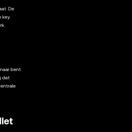
aat. De
 key.
rk.
enaar bent
j dat
centrale
let