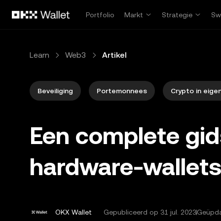
Overslaan naar hoofdinhoud
Portfolio
Markt
Strategie
Sw
Learn
Web3
Artikel
Beveiliging
Portemonnees
Crypto in eige
Een complete gid
hardware-wallet
OKX Wallet
Gepubliceerd op
31 jul. 2023
Geüpdat