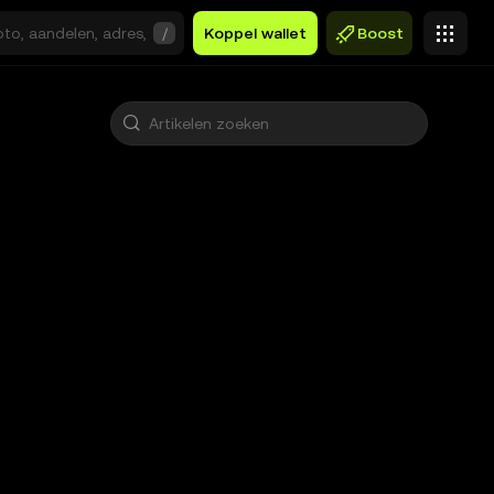
/
Koppel wallet
Boost