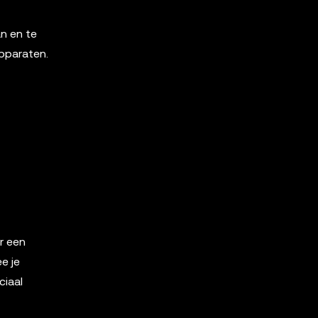
an en te
apparaten.
r een
e je
ciaal