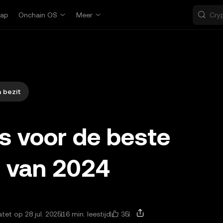
ap
Onchain OS
Meer
n bezit
s voor de beste
s van 2024
35
et op 28 jul. 2025
16 min. leestijd