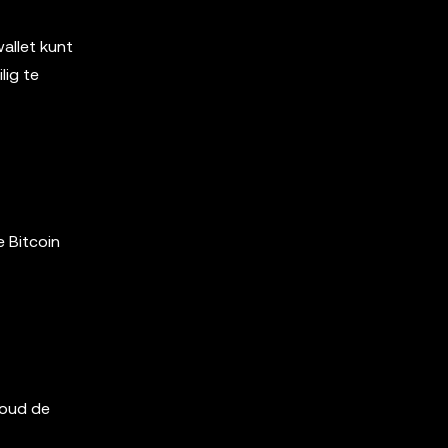
allet kunt
lig te
e Bitcoin
 Houd de