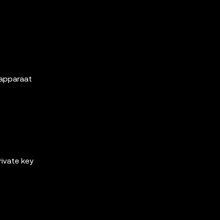
 apparaat
rivate key