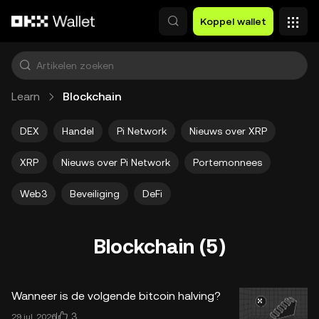
Overslaan naar hoofdinhoud
Koppel wallet
Learn
Blockchain
DEX
Handel
Pi Network
Nieuws over XRP
XRP
Nieuws over Pi Network
Portemonnees
Web3
Beveiliging
DeFi
Blockchain (5)
Wanneer is de volgende bitcoin halving?
3
29 jul. 2026