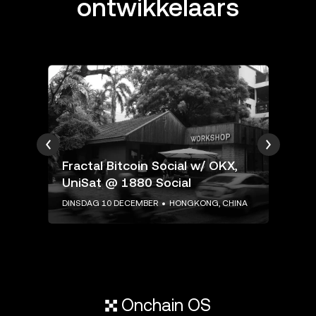
ontwikkelaars
Fractal Bitcoin Social w/ OKX,
"B
UniSat @ 1880 Social
Bu
NA
DINSDAG 10 DECEMBER
HONGKONG, CHINA
DIN
Onchain OS