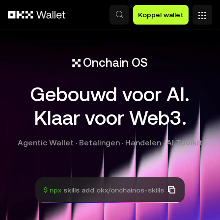
Overslaan naar hoofdinhoud
Koppel wallet
Onchain OS
Gebouwd voor AI.
Klaar voor Web3.
Agentic Wallet · Betalingen · Handelen · AI Toolkit
$ npx
skills add okx/onchainos-skills