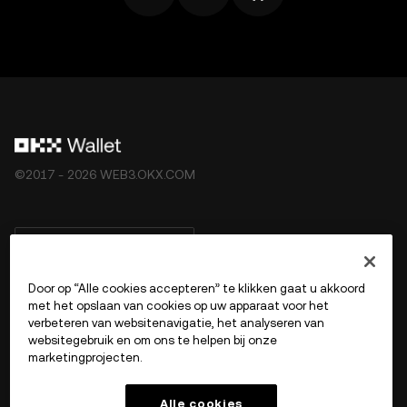
©2017 - 2026 WEB3.OKX.COM
Nederlands/USD
Door op “Alle cookies accepteren” te klikken gaat u akkoord
met het opslaan van cookies op uw apparaat voor het
verbeteren van websitenavigatie, het analyseren van
Meer over OKX Web3
websitegebruik en om ons te helpen bij onze
marketingprojecten.
Product
Alle cookies