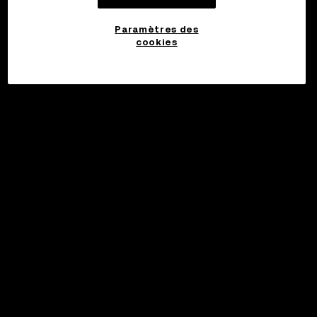
Paramètres des
cookies
©2017 - 2026 WEB3.OKX.COM
Français/USD