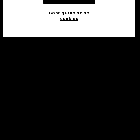
Configuración de
cookies
©2017 - 2026 WEB3.OKX.COM
Español (Latinoamérica)/USD