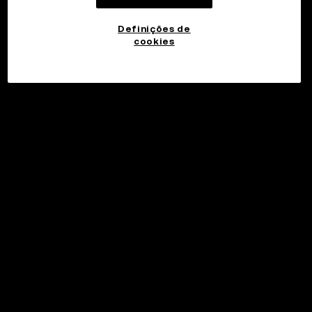
Definições de
cookies
©2017 - 2026 WEB3.OKX.COM
Português (Brasil)/USD