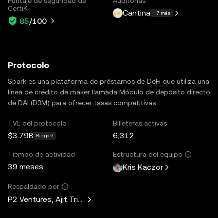
Puntaje de seguridad de
Auditorías
CertiK
Cantina
+ 7 más
85
/100
Protocolo
Spark es una plataforma de préstamos de DeFi que utiliza una
línea de crédito de maker llamada Módulo de depósito directo
de DAI (D3M) para ofrecer tasas competitivas
TVL del protocolo
Billeteras activas
$3.79B
6,312
Rango 9
Tiempo de actividad
Estructura del equipo
39 meses
Kris Kaczor
Respaldado por
P2 Ventures, Ajit Tripathi, Unicorn Ventures, Curiosity Capit