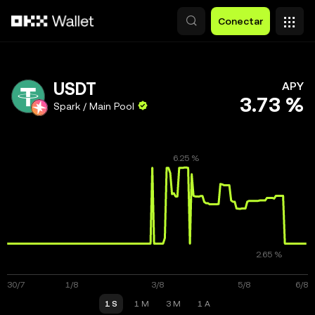
Saltar al contenido principal
Conectar
USDT
APY
3.73 %
Spark / Main Pool
1 S
1 M
3 M
1 A