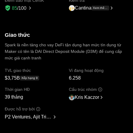
Điểm bảo mật CertiK
Kiểm tra
Cantina
85
/100
Xem thêm +7
Giao thức
Spark là nền tảng cho vay DeFi tận dụng hạn mức tín dụng từ
Maker có tên là DAI Direct Deposit Module (D3M) để cung cấp
mức giá cạnh tranh
TVL giao thức
Ví đang hoạt động
$3,75B
6.258
Xếp hạng 9
Thời gian HĐ
Cấu trúc nhóm
39 tháng
Kris Kaczor
Được hỗ trợ bởi
P2 Ventures, Ajit Tripathi, Unicorn Ventures, Curiosity Capital