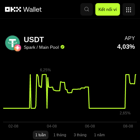
Chuyển đến nội dung chính
Kết nối ví
USDT
APY
4,03%
Spark / Main Pool
1 tuần
1 tháng
3 tháng
1 năm