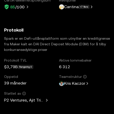
CertiK-sikkerhetspoengsum
Revisjoner
Cantina
85
/100
+7 flere
Protokoll
Spark er en DeFi-utlånsplattform som utnytter en kredittgrense
fra Maker kalt en DAI Direct Deposit Module (D3M) for å tilby
konkurransedyktige priser
Protokoll TVL
Aktive lommebøker
$3,79B
6 312
Rangering 9
Oppetid
Teamstruktur
39 måneder
Kris Kaczor
Støttet av
P2 Ventures, Ajit Tripathi, Unicorn Ventures, Curiosity Capit