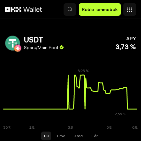
Hopp over til hovedinnhold
Koble lommebok
USDT
APY
3,73 %
Spark/Main Pool
1 u
1 md.
3 md.
1 år