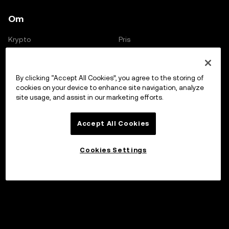
Om
Krypto
Pris
USDT
$0,99
Kontrakt
Markedsverdi
By clicking “Accept All Cookies”, you agree to the storing of
0xdac1...1ec7
$91,95B
cookies on your device to enhance site navigation, analyze
site usage, and assist in our marketing efforts.
Accept All Cookies
Cookies Settings
Invester