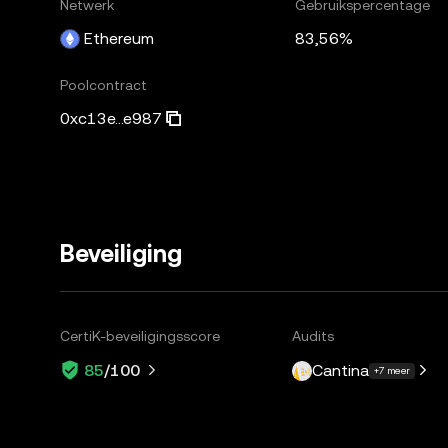
Netwerk
Gebruikspercentage
Ethereum
83,56%
Poolcontract
0xc13e...e987
Beveiliging
CertiK-beveiligingsscore
Audits
Cantina
85
/100
+7 meer