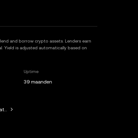
 lend and borrow crypto assets. Lenders earn
al. Yield is adjusted automatically based on
Uptime
39 maanden
athi, Unicorn Ventures, Curiosity Capital, Fuel