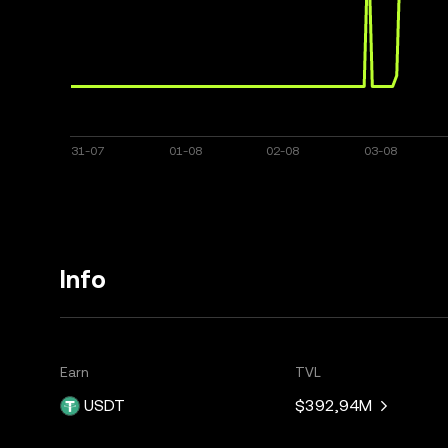
Info
Earn
TVL
USDT
$392,94M