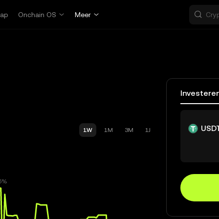
ap
Onchain OS
Meer
Investere
USD
1W
1M
3M
1J