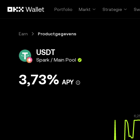
Overslaan naar hoofdinhoud
Portfolio
Markt
Strategie
Sw
Earn
Productgegevens
USDT
Spark / Main Pool
3,73%
APY