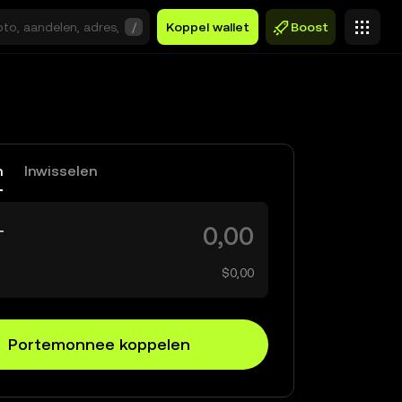
/
Koppel wallet
Boost
n
Inwisselen
T
$0,00
Portemonnee koppelen