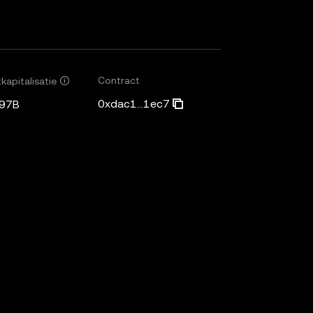
Contract
kapitalisatie
0xdac1...1ec7
,97B