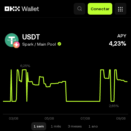
Pular para o conteúdo principal
Conectar
USDT
APY
4,23%
Spark / Main Pool
1 sem
1 mês
3 meses
1 ano