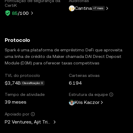
Pontuação de segurança da
Auditorias
CertiK
Cantina
+7 mais
85
/100
Protocolo
Spark é uma plataforma de empréstimo DeFi que aproveita
uma linha de crédito da Maker chamada DAI Direct Deposit
Module (D3M) para oferecer taxas competitivas
TVL do protocolo
Carteiras ativas
$3,74B
6.194
Classificação: 9
Tempo de atividade
Estrutura da equipe
39 meses
Kris Kaczor
Apoiado por
P2 Ventures, Ajit Tripathi, Unicorn Ventures, Curiosity Capit