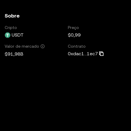
Sobre
Cripto
Preço
USDT
$0,99
Contrato
Valor de mercado
0xdac1...1ec7
$91,98B