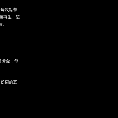
由於每次點擊
而再生。這
費。
日獎金，每
的份額的五