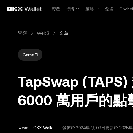
跳轉至主要內容
資產
行情
策略
兌換
Oncha
學院
Web3
文章
GameFi
TapSwap (TA
6000 萬用戶的點擊
OKX Wallet
發佈於
2024年7月03日
更新於 2025年