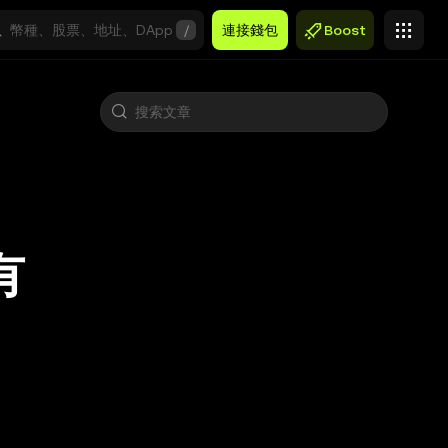
/
連接錢包
Boost
有