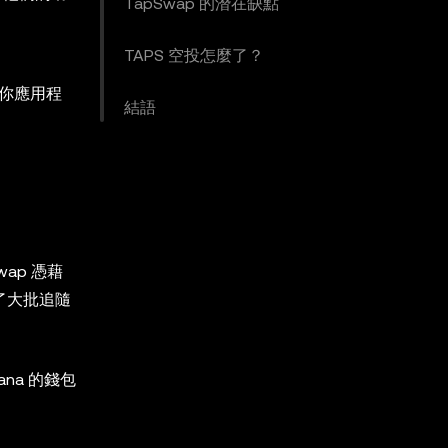
TapSwap 的潛在缺點
TAPS 空投怎麼了？
迷你應用程
結語
ap 憑藉
了大批追隨
na 的錢包