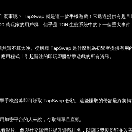
麼事呢？ TapSwap 就是這一款手機遊戲！它透過提供有趣
 6000 萬玩家的用戶群，似乎是 TON 生態系統中的下一個重大事
當然還不算太晚。從解釋 TapSwap 是什麼到為初學者提供有用
gram 應用程式上引起關注的即玩即賺點擊遊戲的所有資訊。
，只需點擊手機螢幕即可賺取 TapSwap 份額。這些賺取的份額最終將
不熟悉專用加密平台的人來說，存取簡單且直觀。
玩家觀看影片、參與社交媒體並提升遊戲排名，以賺取獎勵份額並改