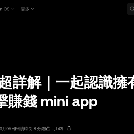
in OS
更多
PS) 超詳解｜一起認識擁
賺錢 mini app
1,143
9月05日
閱讀時長 8 分鐘