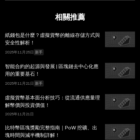
(AI) 工具生成或輔助。雖然我們在編寫相關數據和圖表時已
採取一切合理措施確保準確，但我們不對其中可能存在的任
相關推薦
何事實錯誤或遺漏承擔任何責任。OKX Wallet 及相關服務
並非由 OKX 交易所直接提供，受
OKX Web3 生態系統服
紙錢包是什麼？虛擬貨幣的離線存儲方式與
務條款
約束。
安全性解析！
2025年11月25日
新手
智能合約的起源與發展 | 區塊鏈去中心化應
用的重要基石！
2025年11月21日
新手
虛擬貨幣基本面分析技巧：從流通供應量理
解幣價與投資價值！
2025年11月21日
比特幣區塊獎勵完整指南｜PoW 挖礦、出
塊時間與減半機制詳解！