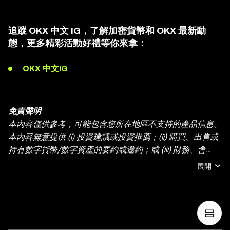
追蹤 OKX 中文 IG，了解加密貨幣和 OKX 最新動
態，更多精彩活動好禮等你來拿：
OKX 中文IG
免責聲明
本內容僅供參考，可能包含您所在地區不支持的產品信息。
本內容無意提供 (i) 投資建議或投資推薦；(ii) 購買、出售或
持有數字貨幣/數字資產的要約或邀約；或 (iii) 財務、會
計、法律或稅務建議。持有數字貨幣/數字資產 (包括穩定幣
展開
和 NFT) 存在較高風險，其價值可能大幅波動。您應根據您
的財務狀況和風險承受能力，仔細考慮交易或持有數字貨
幣/數字資產是否適合您。有關您的具體情況，請諮詢您的
法律/稅務/投資專業人士。本帖中的所有信息 (包括市場數
據與統計資料) 僅作一般性參考。某些內容可能由人工智能