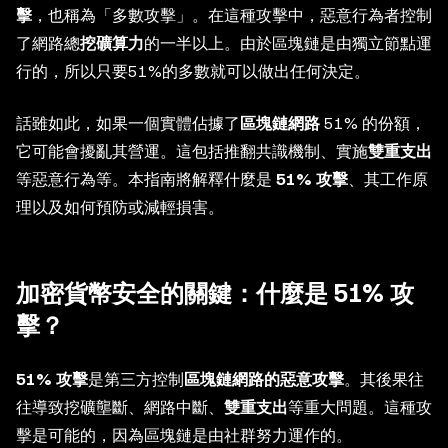
擊
，也稱為「多數攻擊」。在這種攻擊中，惡意行為者控制
了網路總
挖礦算力
的一半以上。由於區塊鏈是由獨立節點運
行的，所以只要51%的多數就可以做出任何決定。
話雖如此，如果一個實體佔據了
區塊鏈網路
51% 的份額，
它可能會擾亂其營運。這包括推翻共識機制、實施
雙重支出
等惡意行為等。本指南將解釋什麼是
51% 攻擊
、其工作原
理以及如何預防或減輕損害。
加密貨幣安全的關鍵：什麼是 51% 攻
擊？
51% 攻擊
是第三方控制
區塊鏈網路的惡意攻擊
。其後果往
往導致挖礦壟斷、網路中斷、
雙重支出
等重大問題。這種攻
擊是可能的，因為區塊鏈是由社群努力運作的。