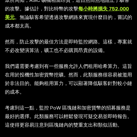
眾所周知，ASIC 礦機相當昂貴，這自然而然地阻止了駭客
的攻擊。據估計，對比特幣的攻擊
每小時將損失 752,000
美元
。無論駭客希望透過攻擊網路來實現什麼目的，嘗試的
成本都太高。
然而，防止攻擊的最佳方法是即時監控網路。這樣，專案就
不必改變演算法，礦工也不必購買昂貴的設備。
我們還需要考慮到有一些服務允許人們租用哈希算力。這旨
在用於投機性加密貨幣挖礦。然而，此類服務很容易被濫用
於非法目的。能夠租用算力，可以顯著降低駭客針對較小鏈
的成本。
考慮到這一點，監控 PoW 區塊鏈和加密貨幣的招募服務是
最好的選擇。此類服務可以輕鬆發現可疑交易並即時報告。
這使得更容易注意到區塊鏈內的雙重支出和類似活動。